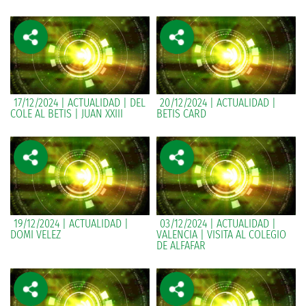
17/12/2024 | ACTUALIDAD | DEL
20/12/2024 | ACTUALIDAD |
COLE AL BETIS | JUAN XXIII
BETIS CARD
19/12/2024 | ACTUALIDAD |
03/12/2024 | ACTUALIDAD |
DOMI VELEZ
VALENCIA | VISITA AL COLEGIO
DE ALFAFAR