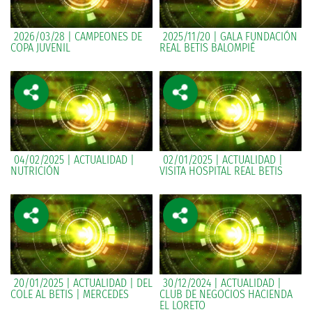
2026/03/28 | CAMPEONES DE
2025/11/20 | GALA FUNDACIÓN
COPA JUVENIL
REAL BETIS BALOMPIÉ
04/02/2025 | ACTUALIDAD |
02/01/2025 | ACTUALIDAD |
NUTRICIÓN
VISITA HOSPITAL REAL BETIS
20/01/2025 | ACTUALIDAD | DEL
30/12/2024 | ACTUALIDAD |
COLE AL BETIS | MERCEDES
CLUB DE NEGOCIOS HACIENDA
EL LORETO