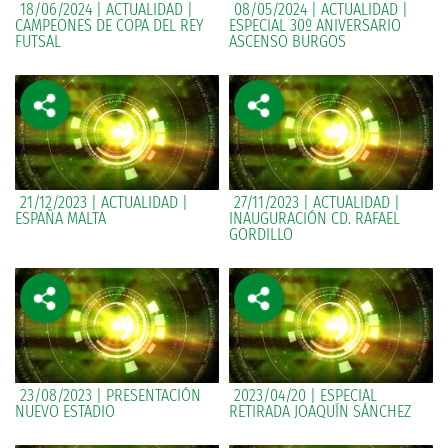
18/06/2024 | ACTUALIDAD |
08/05/2024 | ACTUALIDAD |
CAMPEONES DE COPA DEL REY
ESPECIAL 30º ANIVERSARIO
FUTSAL
ASCENSO BURGOS
21/12/2023 | ACTUALIDAD |
27/11/2023 | ACTUALIDAD |
ESPAÑA MALTA
INAUGURACIÓN CD. RAFAEL
GORDILLO
23/08/2023 | PRESENTACIÓN
2023/04/20 | ESPECIAL
NUEVO ESTADIO
RETIRADA JOAQUÍN SÁNCHEZ