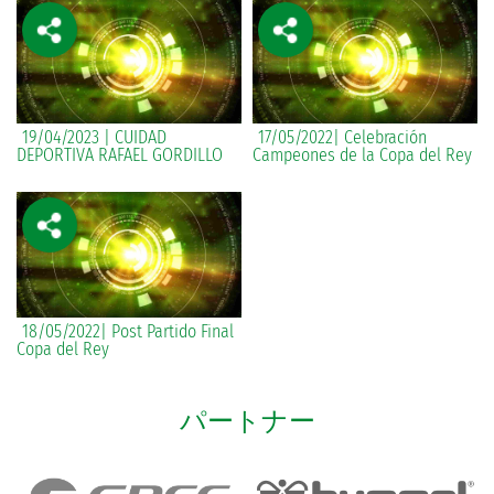
19/04/2023 | CUIDAD
17/05/2022| Celebración
DEPORTIVA RAFAEL GORDILLO
Campeones de la Copa del Rey
18/05/2022| Post Partido Final
Copa del Rey
パートナー