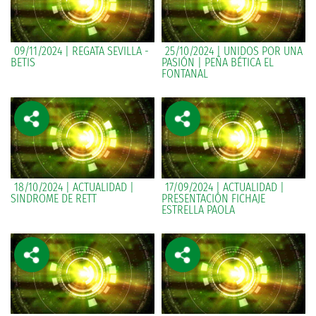
09/11/2024 | REGATA SEVILLA -
25/10/2024 | UNIDOS POR UNA
BETIS
PASIÓN | PEÑA BÉTICA EL
FONTANAL
18/10/2024 | ACTUALIDAD |
17/09/2024 | ACTUALIDAD |
SINDROME DE RETT
PRESENTACIÓN FICHAJE
ESTRELLA PAOLA