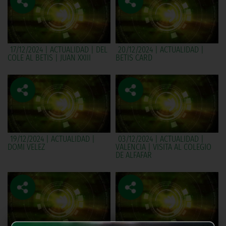
17/12/2024 | ACTUALIDAD | DEL
20/12/2024 | ACTUALIDAD |
COLE AL BETIS | JUAN XXIII
BETIS CARD
19/12/2024 | ACTUALIDAD |
03/12/2024 | ACTUALIDAD |
DOMI VELEZ
VALENCIA | VISITA AL COLEGIO
DE ALFAFAR