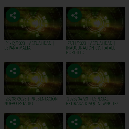
21/12/2023 | ACTUALIDAD |
27/11/2023 | ACTUALIDAD |
ESPAÑA MALTA
INAUGURACIÓN CD. RAFAEL
GORDILLO
23/08/2023 | PRESENTACIÓN
2023/04/20 | ESPECIAL
NUEVO ESTADIO
RETIRADA JOAQUÍN SÁNCHEZ