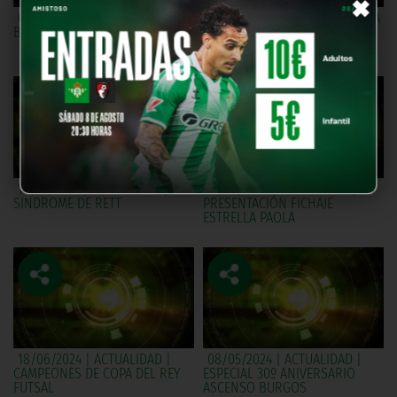
×
09/11/2024 | REGATA SEVILLA -
25/10/2024 | UNIDOS POR UNA
BETIS
PASIÓN | PEÑA BÉTICA EL
FONTANAL
18/10/2024 | ACTUALIDAD |
17/09/2024 | ACTUALIDAD |
SINDROME DE RETT
PRESENTACIÓN FICHAJE
ESTRELLA PAOLA
18/06/2024 | ACTUALIDAD |
08/05/2024 | ACTUALIDAD |
CAMPEONES DE COPA DEL REY
ESPECIAL 30º ANIVERSARIO
FUTSAL
ASCENSO BURGOS