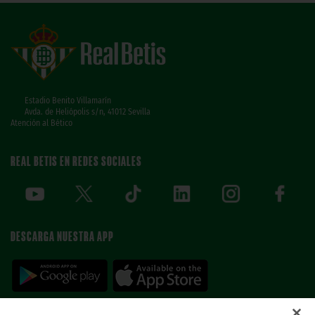
Estadio Benito Villamarín
Avda. de Heliópolis s/n, 41012 Sevilla
Atención al Bético
REAL BETIS EN REDES SOCIALES
DESCARGA NUESTRA APP