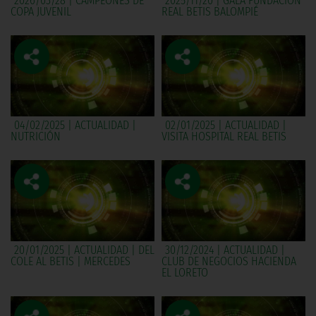
2026/03/28 | CAMPEONES DE
2025/11/20 | GALA FUNDACIÓN
COPA JUVENIL
REAL BETIS BALOMPIÉ
04/02/2025 | ACTUALIDAD |
02/01/2025 | ACTUALIDAD |
NUTRICIÓN
VISITA HOSPITAL REAL BETIS
20/01/2025 | ACTUALIDAD | DEL
30/12/2024 | ACTUALIDAD |
COLE AL BETIS | MERCEDES
CLUB DE NEGOCIOS HACIENDA
EL LORETO