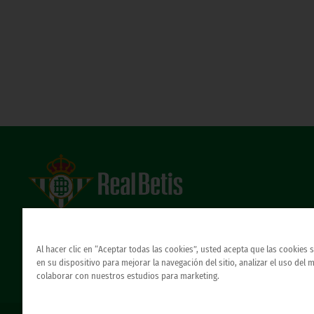
Estadio Benito Villamarín
Avda. de Heliópolis s/n, 41012 Sevilla
Atención al Bético
Al hacer clic en “Aceptar todas las cookies”, usted acepta que las cookies
en su dispositivo para mejorar la navegación del sitio, analizar el uso del 
colaborar con nuestros estudios para marketing.