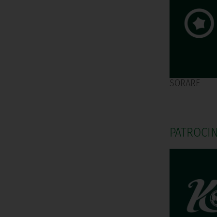
SORARE
PATROCI