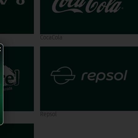
CocaCola
×
Repsol