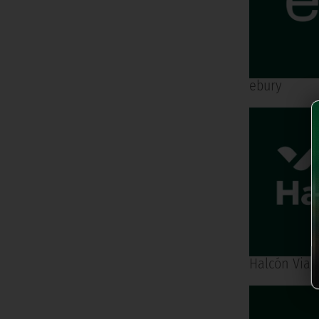
ebury
Halcón Viaj