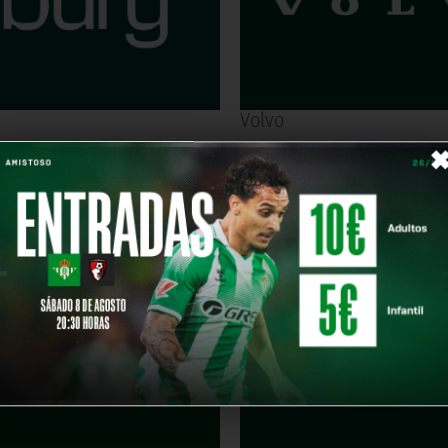
Volvo
es
Fontarel