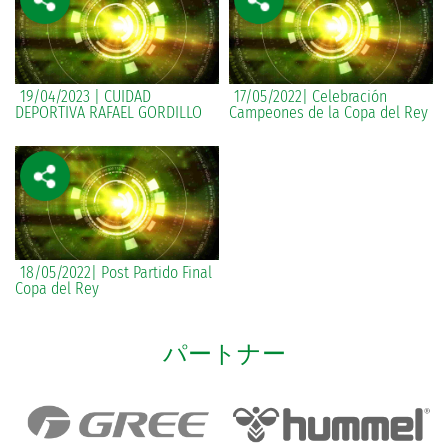
19/04/2023 | CUIDAD
17/05/2022| Celebración
DEPORTIVA RAFAEL GORDILLO
Campeones de la Copa del Rey
18/05/2022| Post Partido Final
Copa del Rey
パートナー