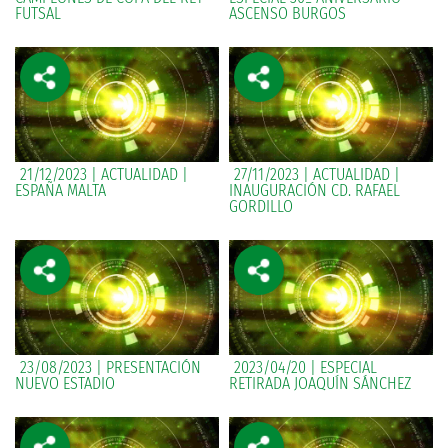
FUTSAL
ASCENSO BURGOS
21/12/2023 | ACTUALIDAD |
27/11/2023 | ACTUALIDAD |
ESPAÑA MALTA
INAUGURACIÓN CD. RAFAEL
GORDILLO
23/08/2023 | PRESENTACIÓN
2023/04/20 | ESPECIAL
NUEVO ESTADIO
RETIRADA JOAQUÍN SÁNCHEZ