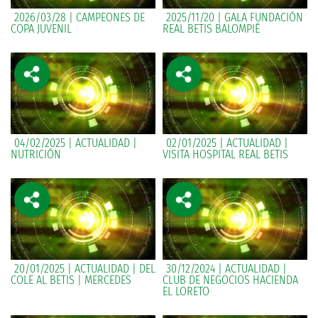
2026/03/28 | CAMPEONES DE
2025/11/20 | GALA FUNDACIÓN
COPA JUVENIL
REAL BETIS BALOMPIÉ
04/02/2025 | ACTUALIDAD |
02/01/2025 | ACTUALIDAD |
NUTRICIÓN
VISITA HOSPITAL REAL BETIS
20/01/2025 | ACTUALIDAD | DEL
30/12/2024 | ACTUALIDAD |
COLE AL BETIS | MERCEDES
CLUB DE NEGOCIOS HACIENDA
EL LORETO