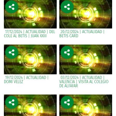
17/12/2024 | ACTUALIDAD | DEL
20/12/2024 | ACTUALIDAD |
COLE AL BETIS | JUAN XXIII
BETIS CARD
19/12/2024 | ACTUALIDAD |
03/12/2024 | ACTUALIDAD |
DOMI VELEZ
VALENCIA | VISITA AL COLEGIO
DE ALFAFAR