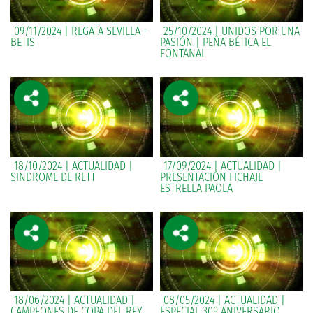
09/11/2024 | REGATA SEVILLA -
25/10/2024 | UNIDOS POR UNA
BETIS
PASIÓN | PEÑA BÉTICA EL
FONTANAL
18/10/2024 | ACTUALIDAD |
17/09/2024 | ACTUALIDAD |
SINDROME DE RETT
PRESENTACIÓN FICHAJE
ESTRELLA PAOLA
18/06/2024 | ACTUALIDAD |
08/05/2024 | ACTUALIDAD |
CAMPEONES DE COPA DEL REY
ESPECIAL 30º ANIVERSARIO