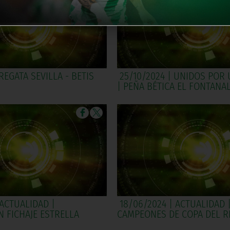
 REGATA SEVILLA - BETIS
25/10/2024 | UNIDOS POR
| PEÑA BÉTICA EL FONTANA
 ACTUALIDAD |
18/06/2024 | ACTUALIDAD 
 FICHAJE ESTRELLA
CAMPEONES DE COPA DEL R