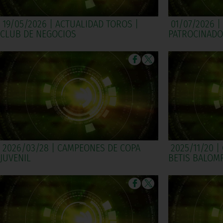
19/05/2026 | ACTUALIDAD TOROS |
01/07/2026 |
CLUB DE NEGOCIOS
PATROCINADO
2026/03/28 | CAMPEONES DE COPA
2025/11/20 
JUVENIL
BETIS BALOMP