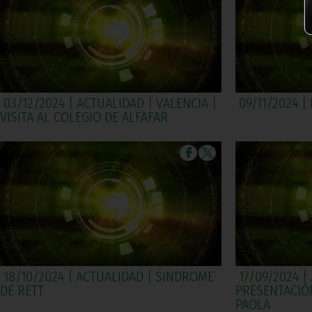
03/12/2024 | ACTUALIDAD | VALENCIA |
09/11/2024 |
VISITA AL COLEGIO DE ALFAFAR
18/10/2024 | ACTUALIDAD | SINDROME
17/09/2024 |
DE RETT
PRESENTACIÓN
PAOLA