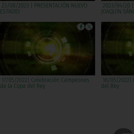
23/08/2023 | PRESENTACIÓN NUEVO
2023/04/20 |
ESTADIO
JOAQUÍN SÁN
17/05/2022| Celebración Campeones
18/05/2022| 
de la Copa del Rey
del Rey