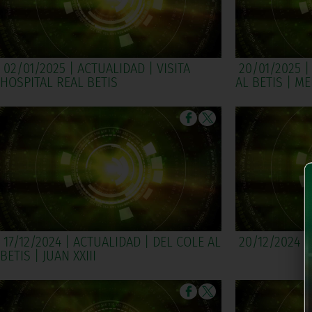
02/01/2025 | ACTUALIDAD | VISITA
20/01/2025 |
HOSPITAL REAL BETIS
AL BETIS | M
17/12/2024 | ACTUALIDAD | DEL COLE AL
20/12/2024 |
BETIS | JUAN XXIII