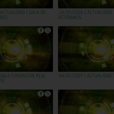
 ACTUALIDAD | GALA DE
26/05/2026 | ACTUALIDAD 
RES
VETERANOS
| GALA FUNDACIÓN REAL
04/02/2025 | ACTUALIDAD 
IÉ