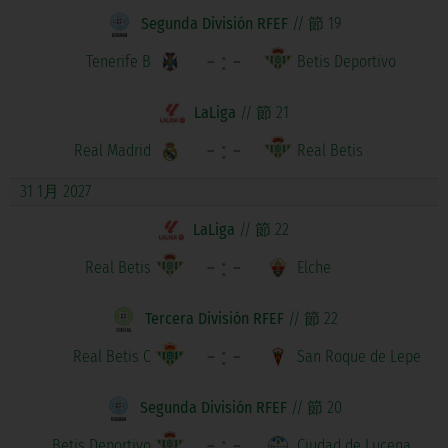
Segunda División RFEF
// 節 19
- : -
Tenerife B
Betis Deportivo
LaLiga
// 節 21
- : -
Real Madrid
Real Betis
31 1月 2027
LaLiga
// 節 22
- : -
Real Betis
Elche
Tercera División RFEF
// 節 22
- : -
Real Betis C
San Roque de Lepe
Segunda División RFEF
// 節 20
- : -
Betis Deportivo
Ciudad de Lucena