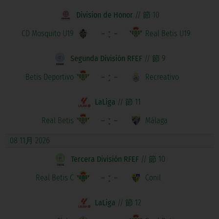
Division de Honor
// 節 10
- : -
CD Mosquito U19
Real Betis U19
Segunda División RFEF
// 節 9
- : -
Betis Deportivo
Recreativo
LaLiga
// 節 11
- : -
Real Betis
Málaga
08 11月 2026
Tercera División RFEF
// 節 10
- : -
Real Betis C
Conil
LaLiga
// 節 12