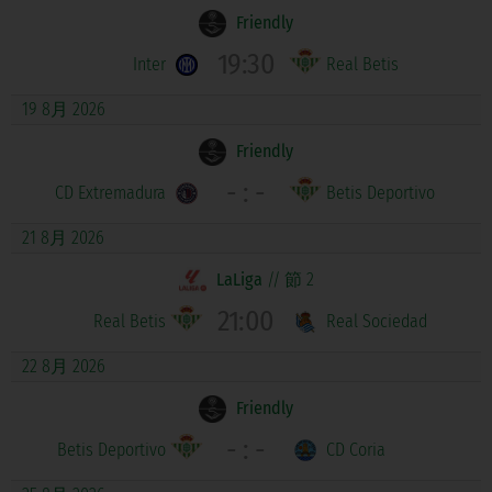
Friendly
19:30
Inter
Real Betis
19 8月 2026
Friendly
- : -
CD Extremadura
Betis Deportivo
21 8月 2026
LaLiga
// 節 2
21:00
Real Betis
Real Sociedad
22 8月 2026
Friendly
- : -
Betis Deportivo
CD Coria