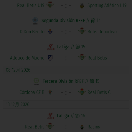
- : -
Real Betis U19
Sporting Atlético U19
Segunda División RFEF
// 節 14
- : -
CD Don Benito
Betis Deportivo
LaLiga
// 節 15
- : -
Atlético de Madrid
Real Betis
08 12月 2026
Tercera División RFEF
// 節 15
- : -
Córdoba CF B
Real Betis C
13 12月 2026
LaLiga
// 節 16
- : -
Real Betis
Racing