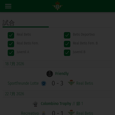
試合
Real Betis
Betis Deportivo
Real Betis Fem.
Real Betis Fem. B
Juvenil A
Juvenil B
18 7月 2026
Friendly
0 - 3
Sportfreunde Lotte
Real Betis
22 7月 2026
Colombino Trophy
// 節 1
0 - 1
Recreativo
Real Betis