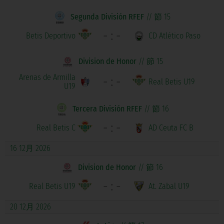
Segunda División RFEF
// 節 15
- : -
Betis Deportivo
CD Atlético Paso
Division de Honor
// 節 15
Arenas de Armilla
- : -
Real Betis U19
U19
Tercera División RFEF
// 節 16
- : -
Real Betis C
AD Ceuta FC B
16 12月 2026
Division de Honor
// 節 16
- : -
Real Betis U19
At. Zabal U19
20 12月 2026