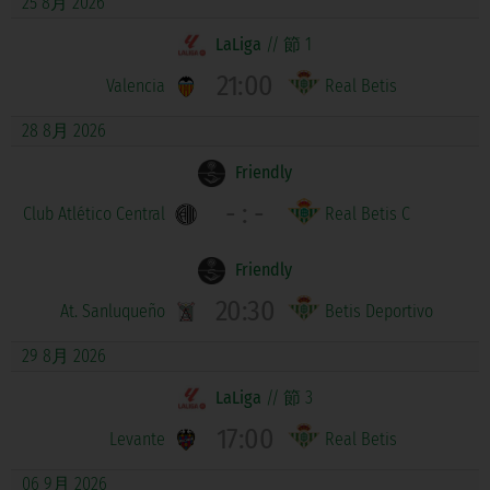
25 8月 2026
LaLiga
// 節 1
21:00
Valencia
Real Betis
28 8月 2026
Friendly
- : -
Club Atlético Central
Real Betis C
Friendly
20:30
At. Sanluqueño
Betis Deportivo
29 8月 2026
LaLiga
// 節 3
17:00
Levante
Real Betis
06 9月 2026