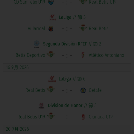
- : -
CD San Félix U19
Real Betis U19
LaLiga
// 節 5
- : -
Villarreal
Real Betis
Segunda División RFEF
// 節 2
- : -
Betis Deportivo
Atlético Antoniano
16 9月 2026
LaLiga
// 節 6
- : -
Real Betis
Getafe
Division de Honor
// 節 3
- : -
Real Betis U19
Granada U19
20 9月 2026