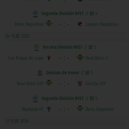
Segunda División RFEF
// 節 4
- : -
Betis Deportivo
Linares Deportivo
04 10月 2026
Tercera División RFEF
// 節 5
- : -
San Roque de Lepe
Real Betis C
Division de Honor
// 節 5
- : -
Real Betis U19
Sevilla U19
Segunda División RFEF
// 節 5
- : -
Marbella FC
Betis Deportivo
11 10月 2026