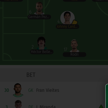
6
Germán Pezzella
4
Johnny Cardoso
2
17
Héctor Bellerín
Rodri
BET
30
GK
Fran Vieites
3
DF
J. Miranda