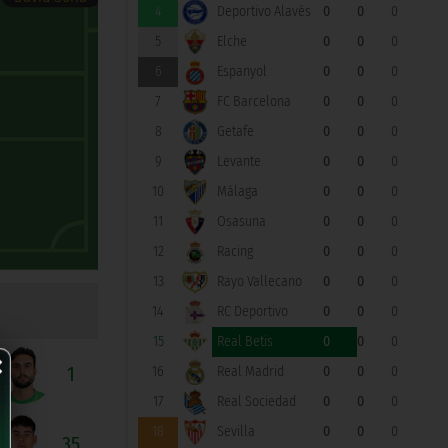
4
Deportivo Alavés
0
0
0
5
Elche
0
0
0
6
Espanyol
0
0
0
7
FC Barcelona
0
0
0
8
Getafe
0
0
0
9
Levante
0
0
0
10
Málaga
0
0
0
11
Osasuna
0
0
0
12
Racing
0
0
0
13
Rayo Vallecano
0
0
0
14
RC Deportivo
0
0
0
×
15
Real Betis
0
0
0
1
16
Real Madrid
0
0
0
17
Real Sociedad
0
0
0
18
Sevilla
0
0
0
35