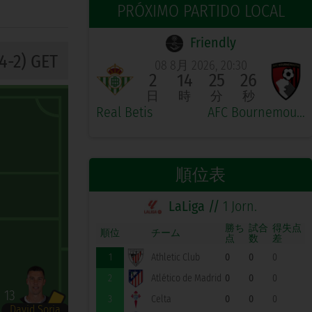
PRÓXIMO PARTIDO LOCAL
Friendly
4-2) GET
08 8月 2026, 20:30
2
14
25
25
日
時
分
秒
Real Betis
AFC Bournemouth
順位表
LaLiga //
1 Jorn.
勝ち
試合
得失点
順位
チーム
点
数
差
1
Athletic Club
0
0
0
2
Atlético de Madrid
0
0
0
13
3
Celta
0
0
0
David Soria