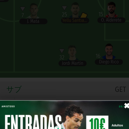
15
25
7
O. Alderete
Yellu Santiago
J. Mata
16
32
Diego Rico
Jordi Martín
サブ
GET
D. Fuzato
GK
Jorge Benito
GK