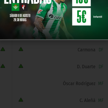
Juan Iglesias
DF
F. Angileri
DF
Carmona
DF
D. Duarte
DF
Óscar Rodríguez
MF
C. Aleñá
MF