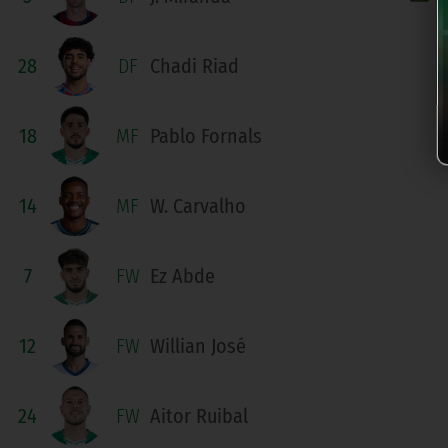
28
DF
Chadi Riad
18
MF
Pablo Fornals
14
MF
W. Carvalho
7
FW
Ez Abde
12
FW
Willian José
24
FW
Aitor Ruibal