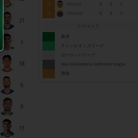
19
Valencia
0
0
0
20
Villarreal
0
0
0
21
レジェンド
勝者
3
チャンピオンズリーグ
ヨーロッパリーグ
18
Fase eliminatoria conference league
降格
6
9
11