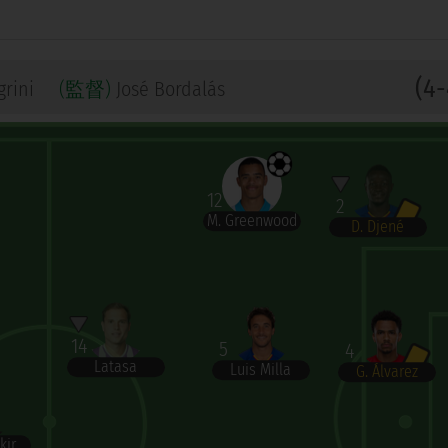
(4-
grini
(監督)
José Bordalás
12
2
M. Greenwood
D. Djené
14
5
4
Latasa
Luis Milla
G. Álvarez
kir