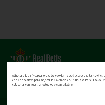
Estadio Benito Villamarín
Avda. de Heliópolis s/n, 41012 Sevilla
Al hacer clic en “Aceptar todas las cookies”, usted acepta que las cookies
Atención al Bético
en su dispositivo para mejorar la navegación del sitio, analizar el uso del 
colaborar con nuestros estudios para marketing.