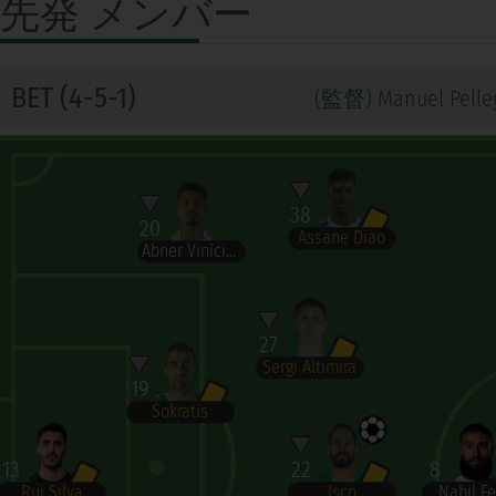
先発
メンバー
BET (4-5-1)
(監督)
Manuel Pelle
38
20
Assane Diao
Abner Vinícius
27
Sergi Altimira
19
Sokratis
13
22
8
Rui Silva
Isco
Nabil Fe