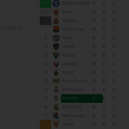
4
Deportivo Alavés
0
0
0
5
Elche
0
0
0
6
Espanyol
0
0
0
7
FC Barcelona
0
0
0
8
Getafe
0
0
0
9
Levante
0
0
0
10
Málaga
0
0
0
11
Osasuna
0
0
0
12
Racing
0
0
0
13
Rayo Vallecano
0
0
0
14
RC Deportivo
0
0
0
15
Real Betis
0
0
0
16
Real Madrid
0
0
0
17
Real Sociedad
0
0
0
18
Sevilla
0
0
0