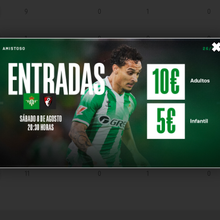
9
0
1
0
1
0
0
0
3
0
0
0
2
0
0
0
43
0
5
0
2
0
0
0
11
0
1
0