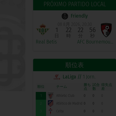
PRÓXIMO PARTIDO LOCAL
Friendly
08 8月 2026, 20:30
1
22
22
56
日
時
分
秒
Real Betis
AFC Bournemouth
順位表
LaLiga //
1 Jorn.
勝ち
試合
得失点
順位
チーム
点
数
差
1
Athletic Club
0
0
0
2
Atlético de Madrid
0
0
0
3
Celta
0
0
0