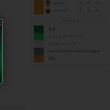
19
Valencia
0
0
0
20
Villarreal
0
0
0
×
レジェンド
勝者
チャンピオンズリーグ
ヨーロッパリーグ
Fase eliminatoria conference league
降格