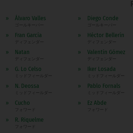
»
Álvaro Valles
»
Diego Conde
ゴールキーパー
ゴールキーパー
»
Fran García
»
Héctor Bellerín
ディフェンダー
ディフェンダー
»
Natan
»
Valentín Gómez
ディフェンダー
ディフェンダー
»
G. Lo Celso
»
Iker Losada
ミッドフィールダー
ミッドフィールダー
»
N. Deossa
»
Pablo Fornals
ミッドフィールダー
ミッドフィールダー
»
Cucho
»
Ez Abde
フォワード
フォワード
»
R. Riquelme
フォワード