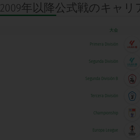
2009年以降公式戦の
キャリ
大会
Primera División
Segunda División
Segunda División B
Tercera División
Championship
Europa League