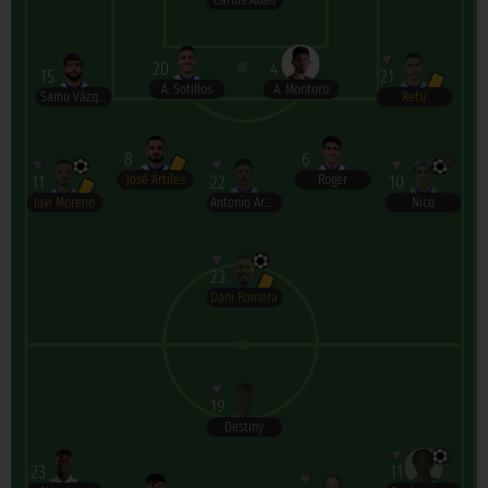
Carlos Abad
20
4
15
21
A. Sotillos
A. Montoro
Samu Vázquez
Retu
8
6
2
11
22
10
José Artiles
Roger
Javi Moreno
Antonio Aranda
Nico
23
Dani Romera
19
Destiny
23
11