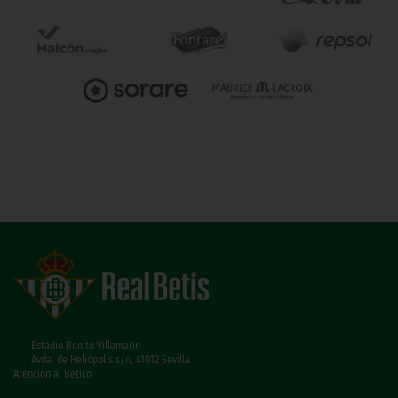
Estadio Benito Villamarín
Avda. de Heliópolis s/n, 41012 Sevilla
Atención al Bético