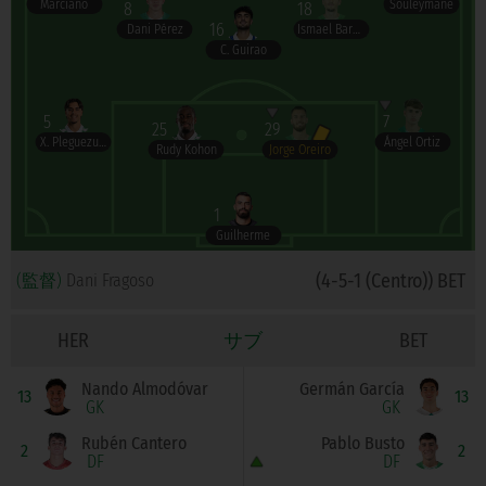
Marciano
Souleymane
8
18
16
Dani Pérez
Ismael Barea
C. Guirao
5
7
25
29
X. Pleguezuelo
Ángel Ortiz
Rudy Kohon
Jorge Oreiro
1
Guilherme
(4-5-1 (Centro)) BET
(監督)
Dani Fragoso
HER
サブ
BET
Nando Almodóvar
Germán García
13
13
GK
GK
Rubén Cantero
Pablo Busto
2
2
DF
DF