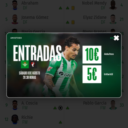
Abraham
Nobel Mendy
3
4
DF
DF
Josema Gómez
Elyaz Zidane
5
21
DF
DF
×
Mario García
Manu Arenas
14
38
MF
DF
F. Angong
Carlos Reina
16
10
MF
MF
O. Soldevila
Sander Ballero
18
14
MF
MF
C. Mangada
Usse Diao
19
22
MF
MF
Alvarito
J. Fersura
7
24
FW
FW
A. Coscia
Pablo García
9
33
FW
FW
Richie
12
FW