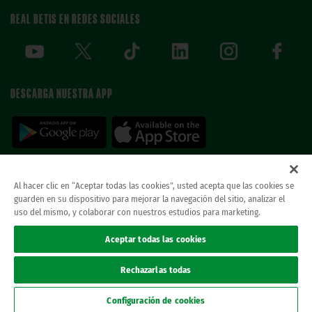
REAL BETIS EN REDES SOCIALES
DESCARGA NUESTRA APP
Al hacer clic en “Aceptar todas las cookies”, usted acepta que las cookies se
guarden en su dispositivo para mejorar la navegación del sitio, analizar el
© REAL BETIS BALOMPIE.
当ウェブサイトは唯一のレアル・ベティス・バロン
uso del mismo, y colaborar con nuestros estudios para marketing.
ピエ公式ウェブサイトです。無断複製禁止。.
法律上の表示
Aceptar todas las cookies
プライバシーポリシー
クッキー
Rechazarlas todas
Accesibilidad
Canal ético
Configuración de cookies