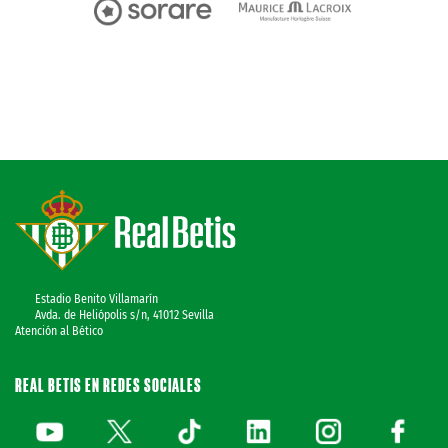
Estadio Benito Villamarín
Avda. de Heliópolis s/n, 41012 Sevilla
Atención al Bético
REAL BETIS EN REDES SOCIALES