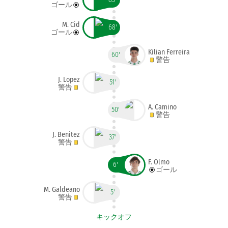
ゴール
M. Cid
68'
ゴール
Kilian Ferreira
60'
警告
J. Lopez
51'
警告
A. Camino
50'
警告
J. Benitez
37'
警告
F. Olmo
6'
ゴール
M. Galdeano
5'
警告
キックオフ