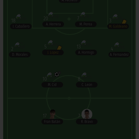
A. Pacheco
20
7
18
3
A. Herrera
M. Perea
I. Caballero
M. Galdeano
5
13
2
4
J. Lopez
A. Hormigo
D. Morales
A. Fernandez
2
10
8
M. Cid
C. Leon
17
7
Fran Batán
R. Bravo