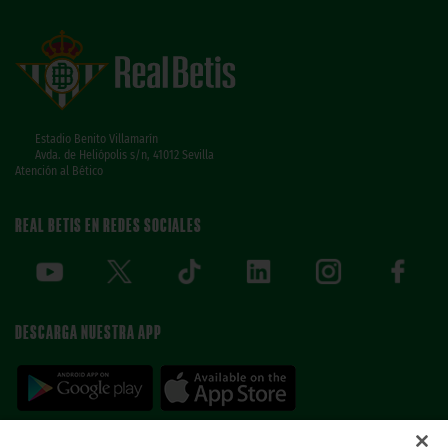
Estadio Benito Villamarín
Avda. de Heliópolis s/n, 41012 Sevilla
Atención al Bético
REAL BETIS EN REDES SOCIALES
DESCARGA NUESTRA APP