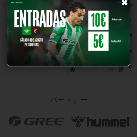
×
C. Diaz
J. Casas
16
12
DF
A. Torres
A. Camino
1
8
GK
MF
R. Macias
H. Gomez
9
15
FW
MF
Aitor Iban
16
MF
Ziyad Baha
18
FW
パートナー