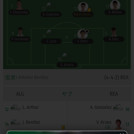
1
11
12
12
Y. Zhuravskyi
A. Molina
G. Espinosa
Kilian Ferreira
9
5
4
6
P. Fernández
Á. Diez
C. Lara
F. Olmo
16
G. Acosta
(4-4-2) REA
(監督)
Antonio Benítez
ALG
サブ
REA
L. Arthur
A. Gonzalez
12
16
J. Benitez
V. Kroes
14
13
GK