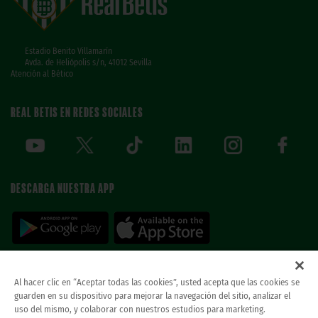
Estadio Benito Villamarín
Avda. de Heliópolis s/n, 41012 Sevilla
Atención al Bético
REAL BETIS EN REDES SOCIALES
DESCARGA NUESTRA APP
Al hacer clic en “Aceptar todas las cookies”, usted acepta que las cookies se
guarden en su dispositivo para mejorar la navegación del sitio, analizar el
© REAL BETIS BALOMPIE.
当ウェブサイトは唯一のレアル・ベティス・バロン
uso del mismo, y colaborar con nuestros estudios para marketing.
ピエ公式ウェブサイトです。無断複製禁止。.