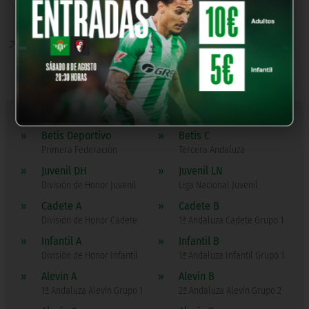
Juan Rojo
アシスタントマ
ネージャー
»
Betis Deportivo
»
Betis C
Primera Federación
Tercera Andaluza
»
Juvenil DH
»
Juvenil LN
División de Honor Juvenil
Liga Nacional Juvenil
»
Cadete A
»
Cadete B
División de Honor Cadete
1ª Andaluza Cadete Grupo 1
»
Infantil A
»
Infantil B
División de Honor Infantil
1ª Andaluza Infantil Grupo 1
»
Alevín A
»
Alevín B
1ª Andaluza Alevín Grupo 1
2ª Andaluza Alevín Grupo 2