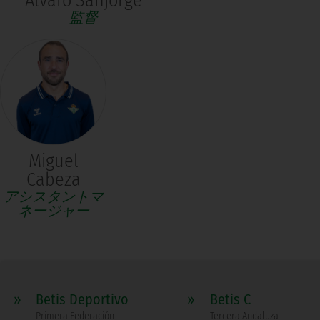
Álvaro Sanjorge
監督
Miguel
Cabeza
アシスタントマ
ネージャー
»
Betis Deportivo
»
Betis C
Primera Federación
Tercera Andaluza