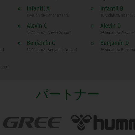
»
Infantil A
»
Infantil B
División de Honor Infantil
1ª Andaluza Infantil 
»
Alevín C
»
Alevín D
2ª Andaluza Alevín Grupo 1
3ª Andaluza Alevín G
»
Benjamín C
»
Benjamín D
o 1
3ª Andaluza Benjamin Grupo 1
3ª Andaluza Benjami
rupo 1
パートナー