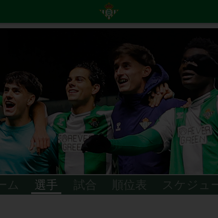
ーム
選手
試合
順位表
スケジュ