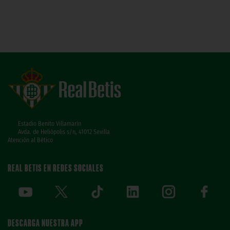
Estadio Benito Villamarín
Avda. de Heliópolis s/n, 41012 Sevilla
Atención al Bético
REAL BETIS EN REDES SOCIALES
DESCARGA NUESTRA APP