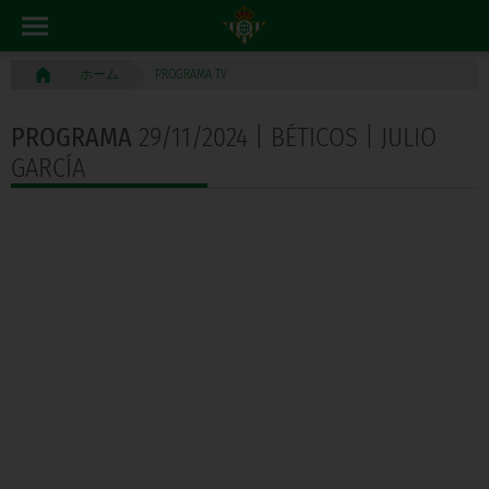
PROGRAMA TV
ホーム
PROGRAMA
29/11/2024 | BÉTICOS | JULIO
GARCÍA