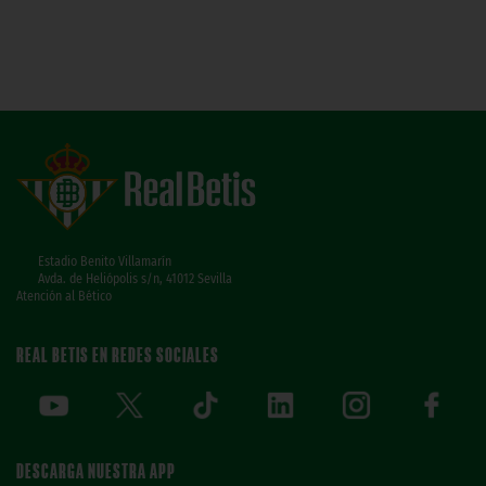
Estadio Benito Villamarín
Avda. de Heliópolis s/n, 41012 Sevilla
Atención al Bético
REAL BETIS EN REDES SOCIALES
DESCARGA NUESTRA APP