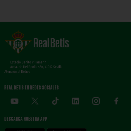
Estadio Benito Villamarín
Avda. de Heliópolis s/n, 41012 Sevilla
Atención al Bético
REAL BETIS EN REDES SOCIALES
DESCARGA NUESTRA APP