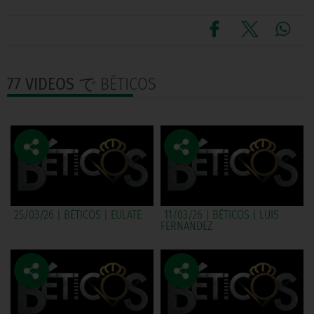
77 VIDEOS
で BÉTICOS
25/03/26 | BÉTICOS | EULATE
11/03/26 | BÉTICOS | LUIS
FERNANDEZ