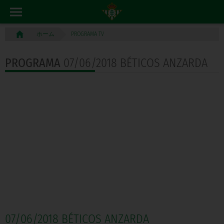
PROGRAMA TV
ホーム
PROGRAMA
07/06/2018 BÉTICOS ANZARDA
07/06/2018 BÉTICOS ANZARDA