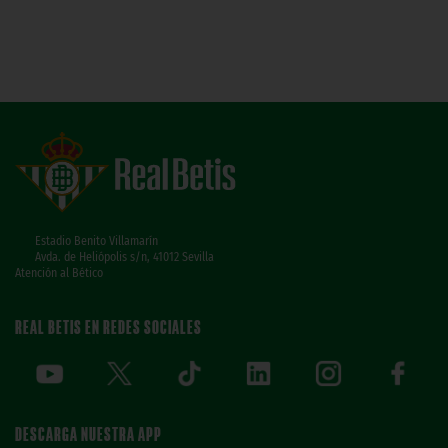
Estadio Benito Villamarín
Avda. de Heliópolis s/n, 41012 Sevilla
Atención al Bético
REAL BETIS EN REDES SOCIALES
DESCARGA NUESTRA APP