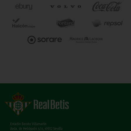
Estadio Benito Villamarín
Avda. de Heliópolis s/n, 41012 Sevilla