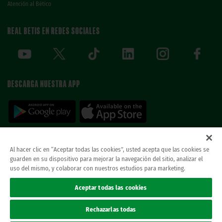
Atención al Bético
REAL BETIS EN REDES SOCIALES
DESCARGA NUESTRA APP
Al hacer clic en “Aceptar todas las cookies”, usted acepta que las cookies se
guarden en su dispositivo para mejorar la navegación del sitio, analizar el
© REAL BETIS BALOMPIE.
当ウェブサイトは唯一のレアル・ベティス・バロン
uso del mismo, y colaborar con nuestros estudios para marketing.
ピエ公式ウェブサイトです。無断複製禁止。.
法律上の表示
Aceptar todas las cookies
プライバシーポリシー
クッキー
Rechazarlas todas
Accesibilidad