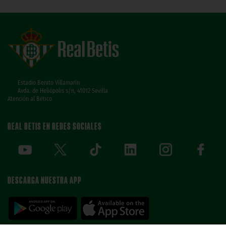
Estadio Benito Villamarín
Avda. de Heliópolis s/n, 41012 Sevilla
Atención al Bético
REAL BETIS EN REDES SOCIALES
DESCARGA NUESTRA APP