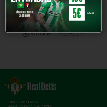
Estadio Benito Villamarín
Avda. de Heliópolis s/n, 41012 Sevilla