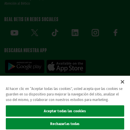
Atención al Bético
REAL BETIS EN REDES SOCIALES
DESCARGA NUESTRA APP
Al hacer clic en “Aceptar todas las cookies”, usted acepta que las cookies se
guarden en su dispositivo para mejorar la navegación del sitio, analizar el
© REAL BETIS BALOMPIE.
当ウェブサイトは唯一のレアル・ベティス・バロン
uso del mismo, y colaborar con nuestros estudios para marketing.
ピエ公式ウェブサイトです。無断複製禁止。.
法律上の表示
Aceptar todas las cookies
プライバシーポリシー
クッキー
Rechazarlas todas
Accesibilidad