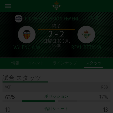
// 節 19
PRIMERA DIVISIÓN FEMENINA
終了
2 - 2
日曜日 10 3月,
16:00
情報
イベント
ラインナップ
スタッツ
試合
スタッツ
VCF
RBB
63%
ポゼッション
37%
10
合計シュート
13