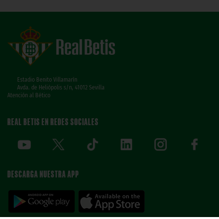
Estadio Benito Villamarín
Avda. de Heliópolis s/n, 41012 Sevilla
Atención al Bético
REAL BETIS EN REDES SOCIALES
DESCARGA NUESTRA APP