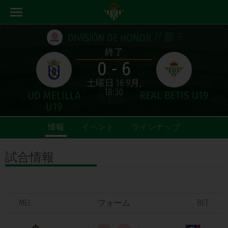
// 節 3
DIVISIÓN DE HONOR
終了
0 - 6
土曜日 16 9月,
18:30
情報
イベント
ラインナップ
試合
情報
MEL
フォーム
BET