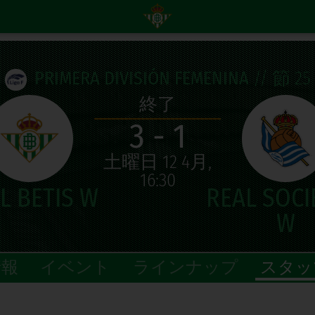
PRIMERA DIVISIÓN FEMENINA
// 節 25
終了
3 - 1
土曜日 12 4月,
16:30
情報
イベント
ラインナップ
スタッ