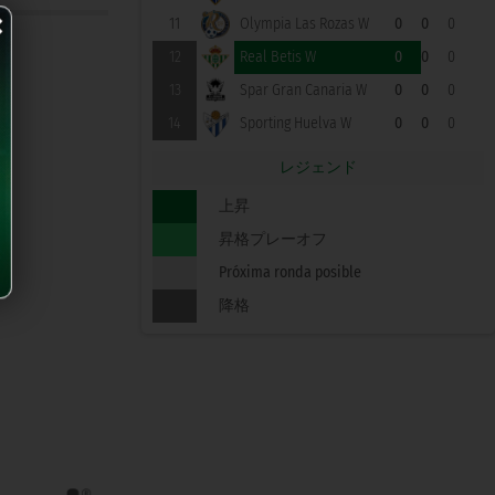
×
11
Olympia Las Rozas W
0
0
0
12
Real Betis W
0
0
0
13
Spar Gran Canaria W
0
0
0
14
Sporting Huelva W
0
0
0
レジェンド
上昇
昇格プレーオフ
Próxima ronda posible
降格