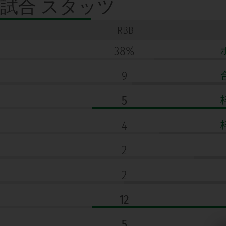
試合
スタッツ
RBB
38%
9
5
4
2
2
12
5