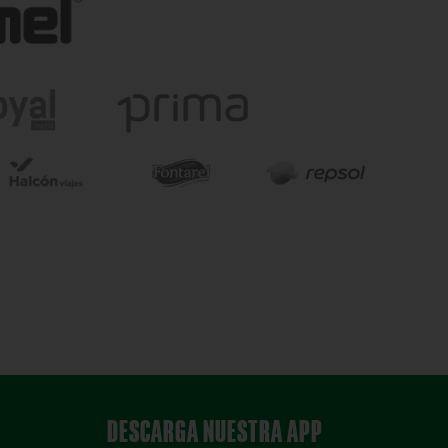
DESCARGA NUESTRA APP