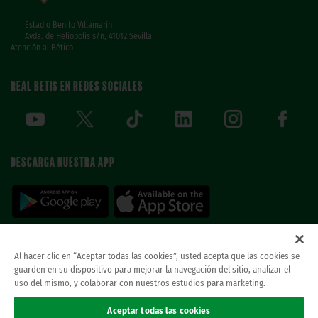
Estadio Benito Villamarín
Avda. de Heliópolis s/n, 41012 Sevilla
Atención al Bético
REAL BETIS EN REDES SOCIALES
DESCARGA NUESTRA APP
Al hacer clic en “Aceptar todas las cookies”, usted acepta que las cookies se
guarden en su dispositivo para mejorar la navegación del sitio, analizar el
© REAL BETIS BALOMPIE.
当ウェブサイトは唯一のレアル・ベティス・バロン
uso del mismo, y colaborar con nuestros estudios para marketing.
ピエ公式ウェブサイトです。無断複製禁止。.
法律上の表示
Aceptar todas las cookies