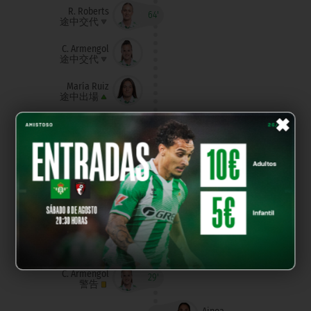
R. Roberts
64'
途中交代
C. Armengol
途中交代
María Ruiz
途中出場
×
Dorine
途中出場
R. Roberts
63'
負傷
Natalia
58'
途中交代
Amanda Mbadi
途中出場
C. Armengol
29'
警告