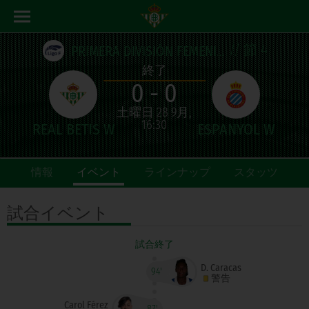
// 節 4
PRIMERA DIVISIÓN FEMENINA
終了
0 - 0
土曜日 28 9月,
16:30
情報
イベント
ラインナップ
スタッツ
試合
イベント
試合終了
D. Caracas
94'
警告
Carol Férez
87'