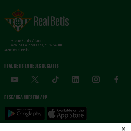
Estadio Benito Villamarín
Avda. de Heliópolis s/n, 41012 Sevilla
Atención al Bético
REAL BETIS EN REDES SOCIALES
DESCARGA NUESTRA APP