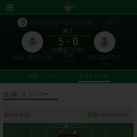
// 節 19
DIVISIÓN HONOR CADETE ANDALUZA
終了
5 - 0
土曜日 15 2月,
12:00
情報
イベント
ラインナップ
先発
メンバー
REA (4-4-2)
(監督)
Antonio Benítez
16