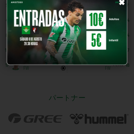
×
Á. Diez
M. Blanco
5
7
DF
A. Castillo
C. Cubero
4
14
MF
A. Camino
I. Borrero
8
14
MF
E. Collantes
D. Ramirez
10
17
MF
Fran Batán
M. Perez
17
18
FW
FW
パートナー