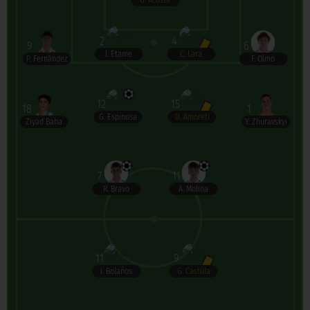
G. Acosta
2
4
9
6
I. Etame
C. Lara
P. Fernández
F. Olmo
12
15
18
1
G. Espinosa
D. Amoreti
Ziyad Baha
Y. Zhuravskyi
7
11
R. Bravo
A. Molina
11
9
I. Bolaños
G. Castilla