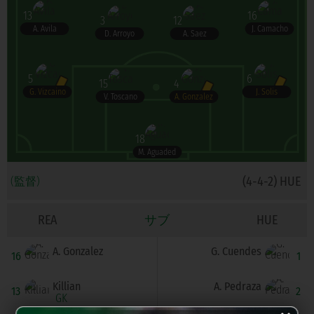
13
16
3
12
A. Avila
J. Camacho
D. Arroyo
A. Saez
5
6
15
4
G. Vizcaino
J. Solis
V. Toscano
A. Gonzalez
18
M. Aguaded
(4-4-2) HUE
(監督)
REA
サブ
HUE
A. Gonzalez
G. Cuendes
16
1
Killian
A. Pedraza
13
2
GK