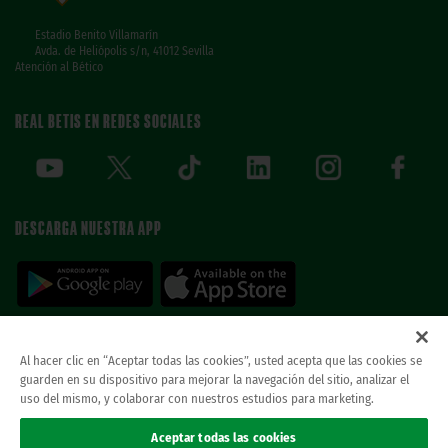
Estadio Benito Villamarín
Avda. de Heliópolis s/n, 41012 Sevilla
Atención al Bético
REAL BETIS EN REDES SOCIALES
DESCARGA NUESTRA APP
Al hacer clic en “Aceptar todas las cookies”, usted acepta que las cookies se
guarden en su dispositivo para mejorar la navegación del sitio, analizar el
© REAL BETIS BALOMPIE.
当ウェブサイトは唯一のレアル・ベティス・バロン
uso del mismo, y colaborar con nuestros estudios para marketing.
ピエ公式ウェブサイトです。無断複製禁止。.
法律上の表示
Aceptar todas las cookies