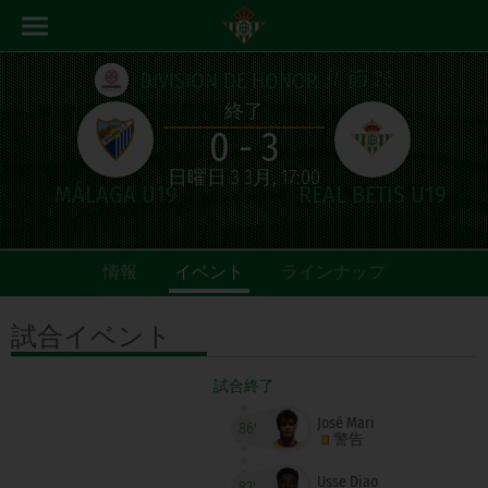
// 節 26
DIVISIÓN DE HONOR
終了
0 - 3
日曜日 3 3月, 17:00
情報
イベント
ラインナップ
試合
イベント
試合終了
José Mari
86'
警告
Usse Diao
82'