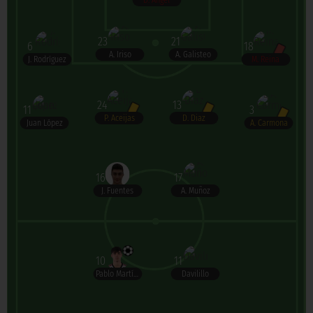
D. Angel
23
21
6
18
A. Iriso
A. Galisteo
J. Rodríguez
M. Reina
24
13
11
3
P. Aceijas
D. Diaz
Juan López
A. Carmona
16
17
J. Fuentes
A. Muñoz
10
11
Pablo Martínez
Davilillo