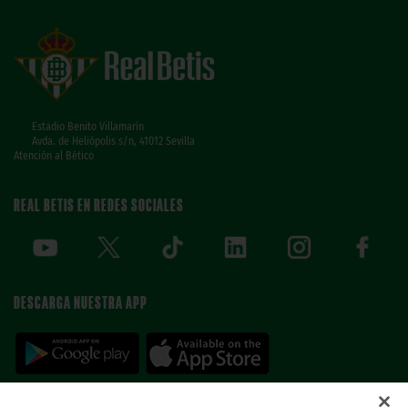
Estadio Benito Villamarín
Avda. de Heliópolis s/n, 41012 Sevilla
Atención al Bético
REAL BETIS EN REDES SOCIALES
DESCARGA NUESTRA APP