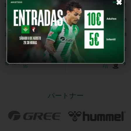
×
O. Espinosa
Cisco Rodriguez
29
7
DF
F. Heredia
Marquez
30
16
GK
MF
A. Navas
D. Guindo
25
18
DF
MF
F. Gomez
P. Clute
8
12
MF
FW
Moro
Coripe
10
9
MF
FW
パートナー