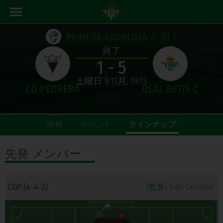
// 節 9
PRIMERA ANDALUZA
終了
1 - 5
土曜日 9 11月, 19:15
情報
イベント
ラインナップ
先発
メンバー
CDP (4-4-2)
(監督)
Juan Carmona
26