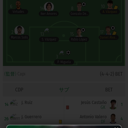
6
10
14
8
Virtudes
A. Vázquez
Iker Amores
Gonzalo Del Castillo
2
17
13
15
Marcos Solís
Daniel Álvarez
S. Vázquez
Pablo López
3
P. Miguela
(4-4-2) BET
(監督)
Capi
CDP
サブ
BET
J. Ruiz
Jesús Castaño
14
1
GK
J. Guerrero
Antonio Valero
26
4
DF