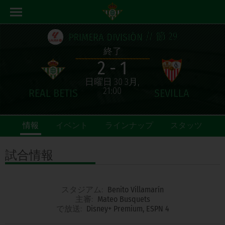
// 節 29
PRIMERA DIVISIÓN
終了
2 - 1
日曜日 30 3月,
21:00
情報
イベント
ラインナップ
スタッツ
試合
情報
スタジアム:
Benito Villamarín
主審:
Mateo Busquets
で放送:
Disney+ Premium, ESPN 4