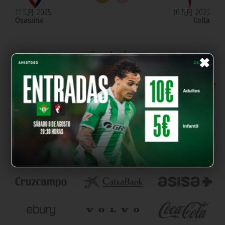
11 5月 2025
10 5月 2025
Osasuna
Celta
×
パートナー