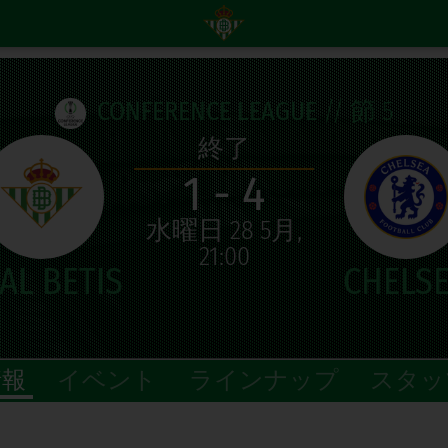
CONFERENCE LEAGUE
// 節 5
終了
1 - 4
水曜日 28 5月,
21:00
情報
イベント
ラインナップ
スタッ