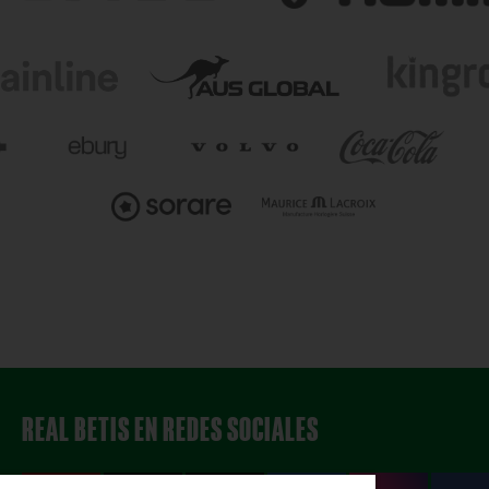
REAL BETIS EN REDES SOCIALES