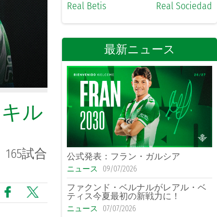
Real Betis
Real Sociedad
最新ニュース
ェキル
165試合
公式発表：フラン・ガルシア
ニュース
09/07/2026
ファクンド・ベルナルがレアル・ベ
ティス今夏最初の新戦力に！
ニュース
07/07/2026