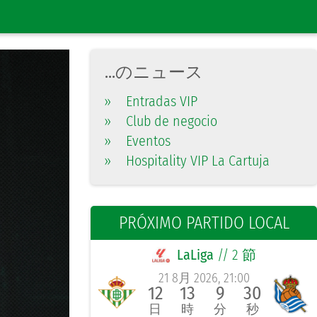
...のニュース
»
Entradas VIP
»
Club de negocio
»
Eventos
»
Hospitality VIP La Cartuja
PRÓXIMO PARTIDO LOCAL
LaLiga
// 2 節
21 8月 2026, 21:00
12
13
9
29
日
時
分
秒