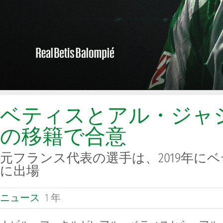
ベティスとアル・ジャ
の移籍で合意
元フランス代表の選手は、2019年に
に出場
ニュース
1 年