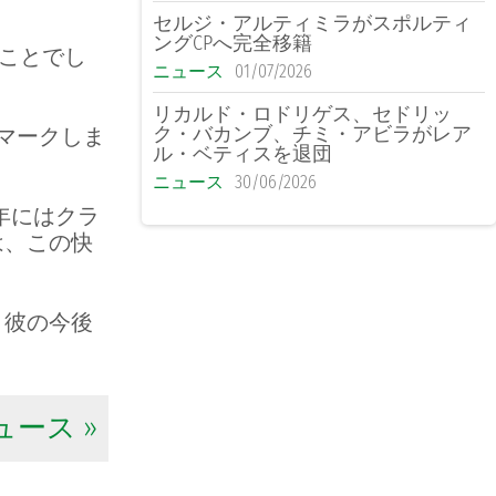
セルジ・アルティミラがスポルティ
ングCPへ完全移籍
のことでし
ニュース
01/07/2026
リカルド・ロドリゲス、セドリッ
ク・バカンブ、チミ・アビラがレア
をマークしま
ル・ベティスを退団
ニュース
30/06/2026
年にはクラ
は、この快
、彼の今後
ース »