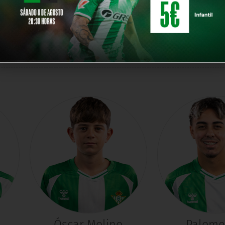
ィー
Óscar Molino
Palom