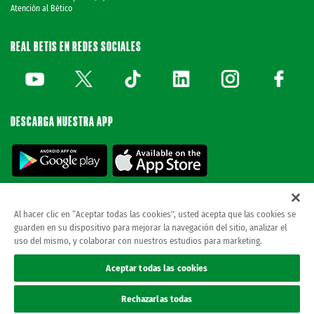
Atención al Bético
REAL BETIS EN REDES SOCIALES
DESCARGA NUESTRA APP
Al hacer clic en “Aceptar todas las cookies”, usted acepta que las cookies se
guarden en su dispositivo para mejorar la navegación del sitio, analizar el
© REAL BETIS BALOMPIE.
当ウェブサイトは唯一のレアル・ベティス・バロン
uso del mismo, y colaborar con nuestros estudios para marketing.
ピエ公式ウェブサイトです。無断複製禁止。.
法律上の表示
Aceptar todas las cookies
プライバシーポリシー
クッキー
Rechazarlas todas
Accesibilidad