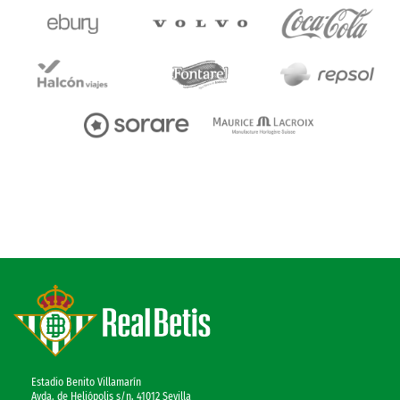
Estadio Benito Villamarín
Avda. de Heliópolis s/n, 41012 Sevilla