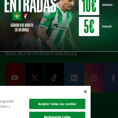
REAL BETIS EN REDES SOCIALES
 se guarden
Aceptar todas las cookies
mismo, y
エ公式ウェブサイトです。無断複製禁止。.
Rechazarlas todas