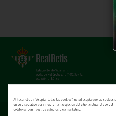
Estadio Benito Villamarín
Avda. de Heliópolis s/n, 41012 Sevilla
Atención al Bético
Al hacer clic en “Aceptar todas las cookies”, usted acepta que las cookies
en su dispositivo para mejorar la navegación del sitio, analizar el uso del 
colaborar con nuestros estudios para marketing.
© REAL BETIS BALOMPIE.
当ウェブサイトは唯一のレアル・ベティス・バロンピ