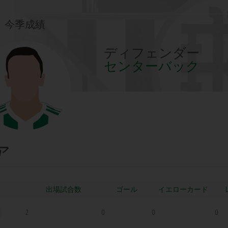
今季成績
ディフェンダー
センターバック
ア
ゴール
2
0
0
0