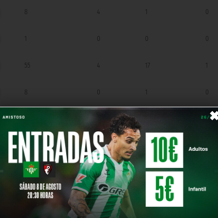
8
4
1
0
1
0
0
0
55
4
17
1
8
0
1
0
IS DEPORTIVO
»
Emmanuel
»
Fabián Embal
ディフェンダー
ディフェンダー
»
Óscar Masqué
»
Pablo Busto
ディフェンダー
ディフェンダー