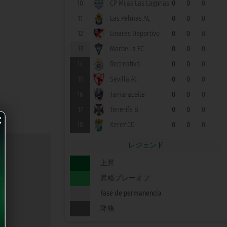
10
CP Mijas Las Lagunas
0
0
0
11
Las Palmas At.
0
0
0
12
Linares Deportivo
0
0
0
13
Marbella FC
0
0
0
14
Recreativo
0
0
0
15
Sevilla At.
0
0
0
16
Tamaraceite
0
0
0
×
17
Tenerife B
0
0
0
18
Xerez CD
0
0
0
レジェンド
上昇
o
昇格プレーオフ
Fase de permanencia
降格