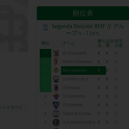
順位表
Segunda División RFEF //
グル
ープ 4 - 1 Jorn.
勝ち
試合
得失
順位
チーム
点
数
点差
1
At. Sanluqueño
0
0
0
2
Atlético Antoniano
0
0
0
3
Betis Deportivo
0
0
0
4
CD Atlético Paso
0
0
0
5
CD Badajoz
0
0
0
6
CD Don Benito
0
0
0
7
CD Estepona
0
0
0
8
Ciudad de Lucena
0
0
0
9
Club Atlético Central
0
0
0