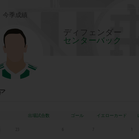
今季成績
ディフェンダー
センターバック
ア
ゴール
23
6
7
1