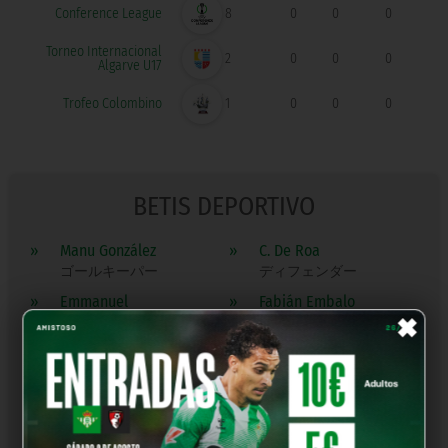
Conference League
8
0
0
0
Torneo Internacional
2
0
0
0
Algarve U17
Trofeo Colombino
1
0
0
0
BETIS DEPORTIVO
»
Manu González
»
C. De Roa
ゴールキーパー
ディフェンダー
×
»
Emmanuel
»
Fabián Embalo
ディフェンダー
ディフェンダー
»
Ian Forns
»
Jorge Oreiro
ディフェンダー
ディフェンダー
»
Óscar Masqué
»
Pablo Busto
ディフェンダー
ディフェンダー