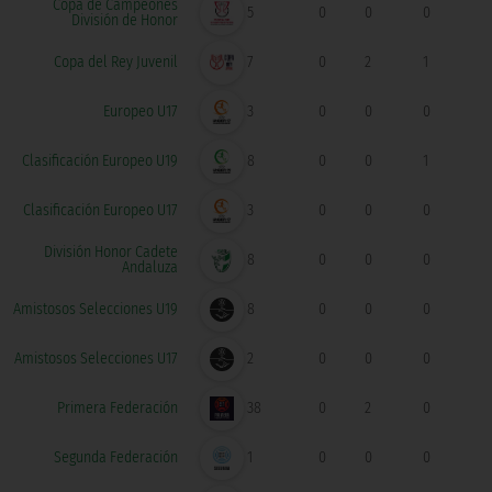
Copa de Campeones
5
0
0
0
División de Honor
Copa del Rey Juvenil
7
0
2
1
Europeo U17
3
0
0
0
Clasificación Europeo U19
8
0
0
1
Clasificación Europeo U17
3
0
0
0
División Honor Cadete
8
0
0
0
Andaluza
Amistosos Selecciones U19
8
0
0
0
Amistosos Selecciones U17
2
0
0
0
Primera Federación
38
0
2
0
Segunda Federación
1
0
0
0