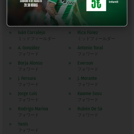
»
Robson
»
Vasco Sousa
ディフェンダー
ディフェンダー
»
G. Bouare
»
Ismael Barea
ミッドフィールダー
ミッドフィールダー
»
Iván Corralejo
»
Rica Fúnez
ミッドフィールダー
ミッドフィールダー
»
A. González
»
Antonio Toral
フォワード
フォワード
»
Borja Alonso
»
Everson
フォワード
フォワード
»
J. Fersura
»
J. Morante
フォワード
フォワード
»
Jorge Luis
»
Kwame Sosu
フォワード
フォワード
»
Rodrigo Marina
»
Rubén De Sá
フォワード
フォワード
»
Yanís
フォワード