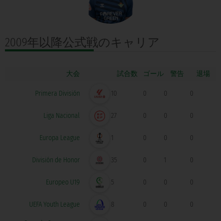
2009年以降公式戦の
キャリア
大会
ゴール
Primera División
10
0
0
0
Liga Nacional
27
0
0
0
Europa League
1
0
0
0
División de Honor
35
0
1
0
Europeo U19
5
0
0
0
UEFA Youth League
8
0
0
0