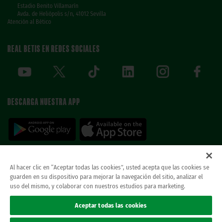
Estadio Benito Villamarín
Avda. de Heliópolis s/n, 41012 Sevilla
Atención al Bético
REAL BETIS EN REDES SOCIALES
DESCARGA NUESTRA APP
Al hacer clic en “Aceptar todas las cookies”, usted acepta que las cookies se
guarden en su dispositivo para mejorar la navegación del sitio, analizar el
© REAL BETIS BALOMPIE.
当ウェブサイトは唯一のレアル・ベティス・バロン
uso del mismo, y colaborar con nuestros estudios para marketing.
ピエ公式ウェブサイトです。無断複製禁止。.
法律上の表示
Aceptar todas las cookies
プライバシーポリシー