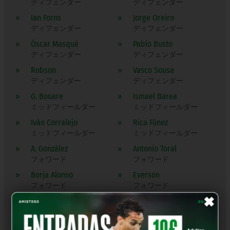
ディフェンダー
ディフェンダー
»
Ian Forns
»
Jorge Oreiro
ディフェンダー
ディフェンダー
»
Óscar Masqué
»
Pablo Busto
ディフェンダー
ディフェンダー
»
Robson
»
Vasco Sousa
ディフェンダー
ディフェンダー
»
G. Bouare
»
Ismael Barea
ミッドフィールダー
ミッドフィールダー
»
Iván Corralejo
»
Rica Fúnez
ミッドフィールダー
ミッドフィールダー
»
A. González
»
Antonio Toral
フォワード
フォワード
»
Borja Alonso
»
Everson
フォワード
フォワード
×
»
J. Fersura
»
J. Morante
フォワード
フォワード
»
Jorge Luis
»
Kwame Sosu