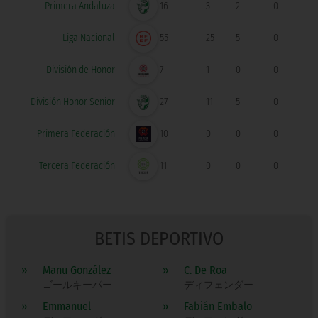
Primera Andaluza
16
3
2
0
Liga Nacional
55
25
5
0
División de Honor
7
1
0
0
División Honor Senior
27
11
5
0
Primera Federación
10
0
0
0
Tercera Federación
11
0
0
0
BETIS DEPORTIVO
»
Manu González
»
C. De Roa
ゴールキーパー
ディフェンダー
»
Emmanuel
»
Fabián Embalo