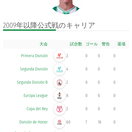
2009年以降公式戦の
キャリア
大会
ゴール
Primera División
2
0
0
0
Segunda División
4
0
0
0
Segunda División B
2
0
0
0
Europa League
8
0
0
0
Copa del Rey
2
0
0
0
División de Honor
60
7
16
0