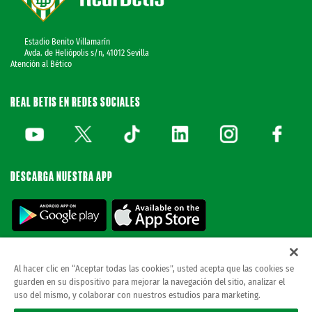
Estadio Benito Villamarín
Avda. de Heliópolis s/n, 41012 Sevilla
Atención al Bético
REAL BETIS EN REDES SOCIALES
DESCARGA NUESTRA APP
Al hacer clic en “Aceptar todas las cookies”, usted acepta que las cookies se
guarden en su dispositivo para mejorar la navegación del sitio, analizar el
© REAL BETIS BALOMPIE.
当ウェブサイトは唯一のレアル・ベティス・バロン
uso del mismo, y colaborar con nuestros estudios para marketing.
ピエ公式ウェブサイトです。無断複製禁止。.