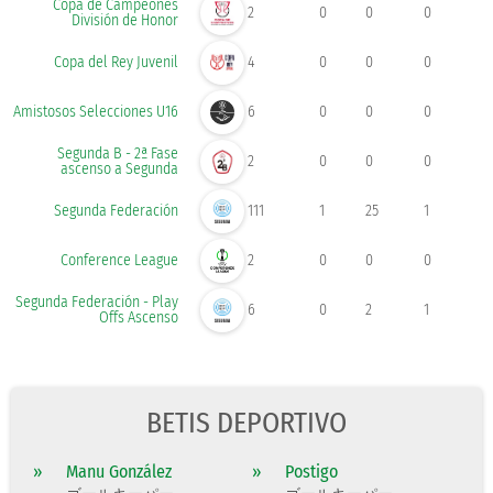
Copa de Campeones
2
0
0
0
División de Honor
Copa del Rey Juvenil
4
0
0
0
Amistosos Selecciones U16
6
0
0
0
Segunda B - 2ª Fase
2
0
0
0
ascenso a Segunda
Segunda Federación
111
1
25
1
Conference League
2
0
0
0
Segunda Federación - Play
6
0
2
1
Offs Ascenso
BETIS DEPORTIVO
»
Manu González
»
Postigo