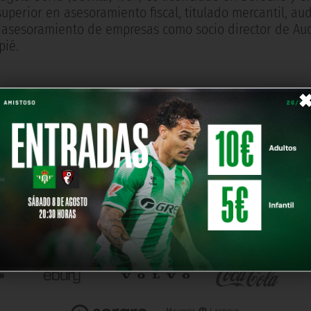
perior en asesoramiento fiscal, titulado mercantil, aud
y asesoramiento de empresas como socio director de Aud
pié.
パートナー