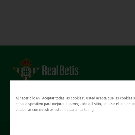
Estadio Benito Villamarín
Avda. de Heliópolis s/n, 41012 Sevilla
Atención al Bético
Al hacer clic en “Aceptar todas las cookies”, usted acepta que las cookies
en su dispositivo para mejorar la navegación del sitio, analizar el uso del 
colaborar con nuestros estudios para marketing.