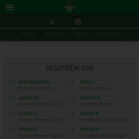
順位表
ALEVÍN A
SQUAD
MATCHES
TABLES
SCHEDULE
VESZPRÉM U19
»
Betis Deportivo
»
Betis C
Primera Federación
Tercera Andaluza
»
Juvenil DH
»
Juvenil LN
División de Honor Juvenil
Liga Nacional Juvenil
»
Cadete A
»
Cadete B
División de Honor Cadete
1ª Andaluza Cadete Grupo 1
»
Infantil A
»
Infantil B
División de Honor Infantil
1ª Andaluza Infantil Grupo 1