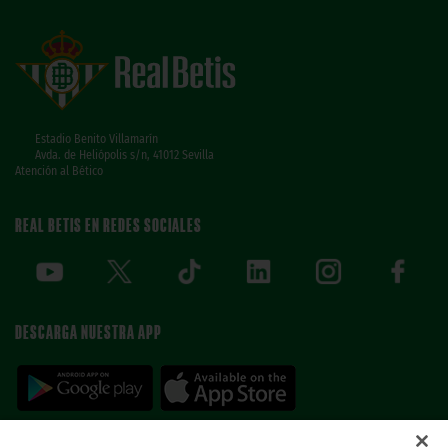
Estadio Benito Villamarín
Avda. de Heliópolis s/n, 41012 Sevilla
Atención al Bético
REAL BETIS EN REDES SOCIALES
DESCARGA NUESTRA APP