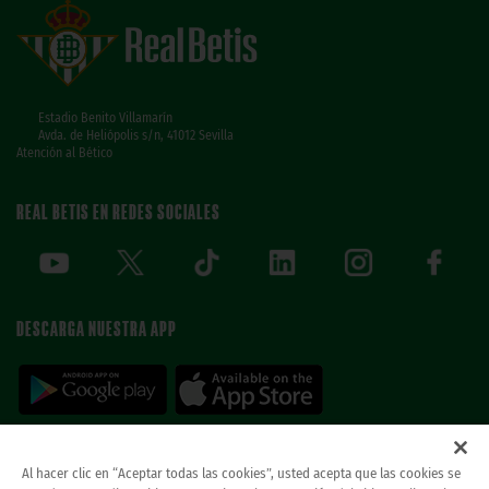
Estadio Benito Villamarín
Avda. de Heliópolis s/n, 41012 Sevilla
Atención al Bético
REAL BETIS EN REDES SOCIALES
DESCARGA NUESTRA APP
Al hacer clic en “Aceptar todas las cookies”, usted acepta que las cookies se