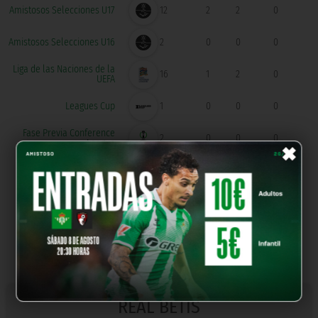
Amistosos Selecciones U17
12
2
2
0
Amistosos Selecciones U16
2
0
0
0
Liga de las Naciones de la
16
1
2
0
UEFA
Leagues Cup
1
0
0
0
×
Fase Previa Conference
2
0
0
0
League
Conference League
2
0
1
0
Torneo Internacional
3
0
0
0
Algarve U17
Trofeo Teresa Herrera
2
0
0
0
REAL BETIS