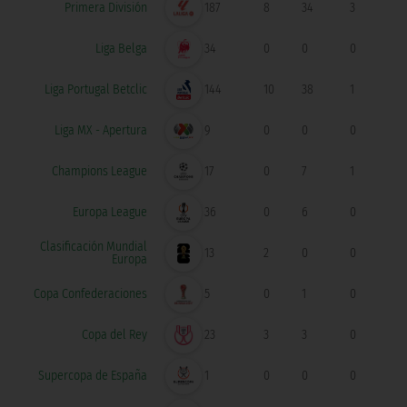
Primera División
187
8
34
3
Liga Belga
34
0
0
0
Liga Portugal Betclic
144
10
38
1
Liga MX - Apertura
9
0
0
0
Champions League
17
0
7
1
Europa League
36
0
6
0
Clasificación Mundial
13
2
0
0
Europa
Copa Confederaciones
5
0
1
0
Copa del Rey
23
3
3
0
Supercopa de España
1
0
0
0