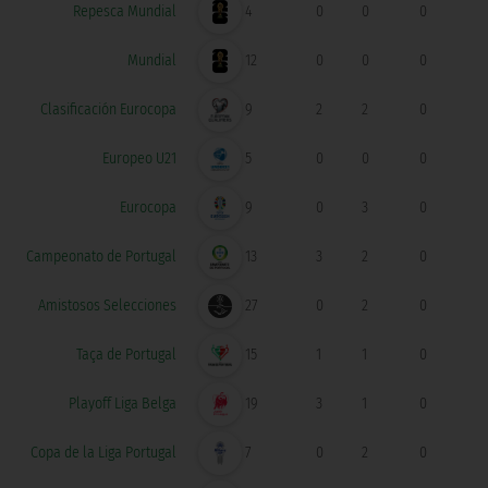
Repesca Mundial
4
0
0
0
Mundial
12
0
0
0
Clasificación Eurocopa
9
2
2
0
Europeo U21
5
0
0
0
Eurocopa
9
0
3
0
Campeonato de Portugal
13
3
2
0
Amistosos Selecciones
27
0
2
0
Taça de Portugal
15
1
1
0
Playoff Liga Belga
19
3
1
0
Copa de la Liga Portugal
7
0
2
0