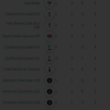
Copa Belga
4
0
0
0
Clasificación Europeo U21
3
2
0
0
Fases Previas Copa de la
3
0
2
0
Liga
Etapas Finales Apertura MX
2
0
0
0
Clasificación Europeo U19
5
1
0
0
Clasificación Europeo U17
11
3
1
0
Trofeo Ramón de Carranza
1
0
0
0
Amistosos Selecciones U19
5
1
0
0
Amistosos Selecciones U20
3
0
0
0
Amistosos Selecciones U18
9
1
0
0