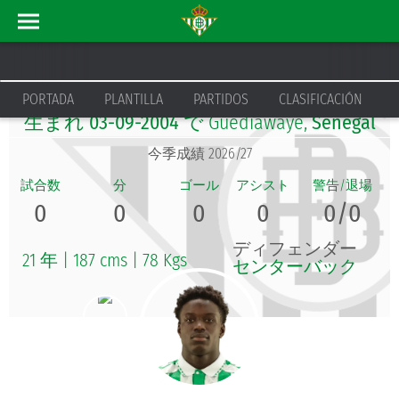
NOBEL MENDY
PORTADA
PLANTILLA
PARTIDOS
CLASIFICACIÓN
生まれ
03-09-2004
で Guédiawaye,
Senegal
今季成績 2026/27
0
0
0
0
0/0
ディフェンダー
21 年
|
187 cms
|
78 Kgs
センターバック