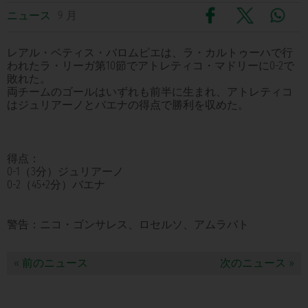
ニュース
9 月
レアル・ベティス・バロムピエは、ラ・カルトゥーハで行
われたラ・リーガ第10節でアトレティコ・マドリーに0-2で
敗れた。
両チームのゴールはいずれも前半に生まれ、アトレティコ
はジュリアーノとバエナの得点で勝利を収めた。
得点：
0-1（3分）ジュリアーノ
0-2（45+2分）バエナ
警告：ニコ・ゴンサレス、ロセルソ、アムラバト
« 前のニュース
次のニュース »