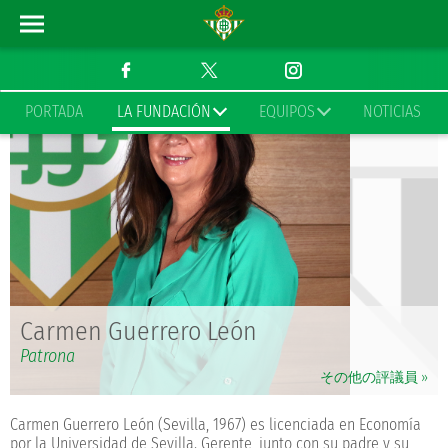
PORTADA
LA FUNDACIÓN
EQUIPOS
NOTICIAS
Carmen Guerrero León
Patrona
その他の評議員 »
Carmen Guerrero León (Sevilla, 1967) es licenciada en Economía
por la Universidad de Sevilla. Gerente, junto con su padre y su